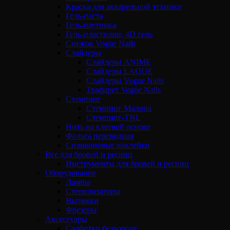
Краска для акварельной техники
Гель-паста
Гель-паутинка
Гель-пластилин, 4D гель
Снежок Vogue Nails
Слайдеры
Слайдеры ANIME
Слайдеры LAQUE
Слайдеры Vogue Nails
Трафарет Vogue Nails
Стемпинг
Стемпинг Малина
Стемпинг-TNL
Нить на клеевой основе
Фольга переводная
Силиконовые наклейки
Все для бровей и ресниц
Инструменты для бровей и ресниц
Оборудование
Лампы
Стерилизаторы
Вытяжки
Фрезеры
Аксессуары
Салфетки безворсов