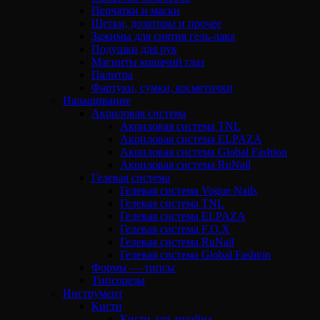
Перчатки и маски
Щетки, дозаторы и прочее
Зажимы для снятия гель-лака
Подушки для рук
Магниты кошачий глаз
Палитра
Фартуки, сумки, косметички
Наращивание
Акриловая система
Акриловая система TNL
Акриловая система ELPAZA
Акриловая система Global Fashion
Акриловая система RuNail
Гелевая система
Гелевая система Vogue Nails
Гелевая система TNL
Гелевая система ELPAZA
Гелевая система F.O.X
Гелевая система RuNail
Гелевая система Global Fashion
Формы — типсы
Типсорезы
Инструмент
Кисти
Кисти для дизайна