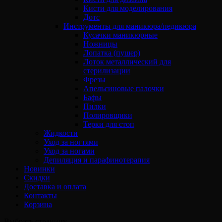
Кисти для моделирования
Дотс
Инструменты для маникюра/педикюра
Кусачки маникюрные
Ножницы
Лопатка (пушер)
Лоток металлический для
стерилизации
Фрезы
Апельсиновые палочки
Бафы
Пилки
Полировщики
Терки для стоп
Жидкости
Уход за ногтями
Уход за ногами
Депиляция и парафинотерапия
Новинки
Скидки
Доставка и оплата
Контакты
Корзина
Выбрать страницу