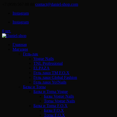
+7 (959) 567 88 88
contact@daniel-shop.com
Instagram
Instagram
0 шт.
Главная
Магазин
Гель-лак
Vogue Nails
TNL Professional
ELPAZA
Гель лаки ТМ F.O.X
Гель лаки Global Fashion
Гель лаки Yo!Nails
Базы и Топы
Базы и Топы Vogue
Базы Vogue Nails
Топы Vogue Nails
Базы и Топы F.O.X
Базы F.O.X
Топы F.O.X