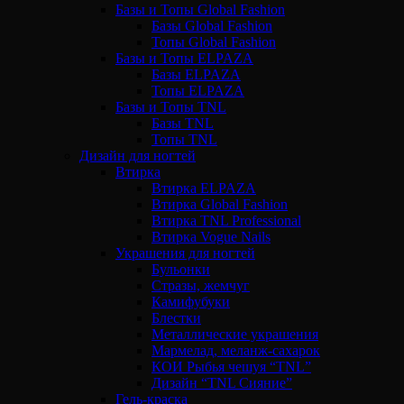
Базы и Топы Global Fashion
Базы Global Fashion
Топы Global Fashion
Базы и Топы ELPAZA
Базы ELPAZA
Топы ELPAZA
Базы и Топы TNL
Базы TNL
Топы TNL
Дизайн для ногтей
Втирка
Втирка ELPAZA
Втирка Global Fashion
Втирка TNL Professional
Втирка Vogue Nails
Украшения для ногтей
Бульонки
Стразы, жемчуг
Камифубуки
Блестки
Металлические украшения
Мармелад, меланж-сахарок
КОИ Рыбья чешуя “TNL”
Дизайн “TNL Сияние”
Гель-краска