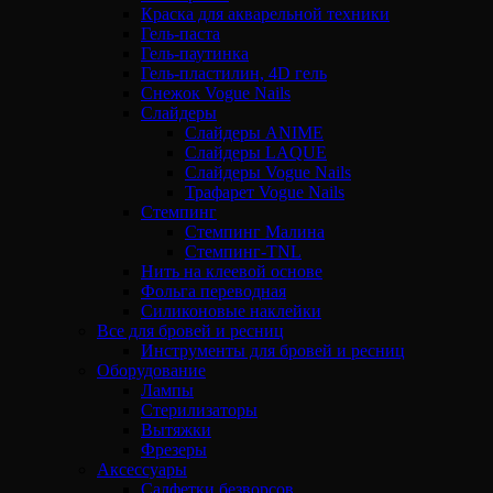
Краска для акварельной техники
Гель-паста
Гель-паутинка
Гель-пластилин, 4D гель
Снежок Vogue Nails
Слайдеры
Слайдеры ANIME
Слайдеры LAQUE
Слайдеры Vogue Nails
Трафарет Vogue Nails
Стемпинг
Стемпинг Малина
Стемпинг-TNL
Нить на клеевой основе
Фольга переводная
Силиконовые наклейки
Все для бровей и ресниц
Инструменты для бровей и ресниц
Оборудование
Лампы
Стерилизаторы
Вытяжки
Фрезеры
Аксессуары
Салфетки безворсов