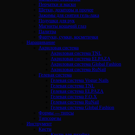
Перчатки и маски
Щетки, дозаторы и прочее
Зажимы для снятия гель-лака
Подушки для рук
Магниты кошачий глаз
Палитра
Фартуки, сумки, косметички
Наращивание
Акриловая система
Акриловая система TNL
Акриловая система ELPAZA
Акриловая система Global Fashion
Акриловая система RuNail
Гелевая система
Гелевая система Vogue Nails
Гелевая система TNL
Гелевая система ELPAZA
Гелевая система F.O.X
Гелевая система RuNail
Гелевая система Global Fashion
Формы — типсы
Типсорезы
Инструмент
Кисти
Кисти для дизайна