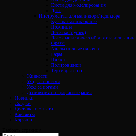
Кисти для моделирования
Дотс
Инструменты для маникюра/педикюра
Кусачки маникюрные
Ножницы
Лопатка (пушер)
Лоток металлический для стерилизации
Фрезы
Апельсиновые палочки
Бафы
Пилки
Полировщики
Терки для стоп
Жидкости
Уход за ногтями
Уход за ногами
Депиляция и парафинотерапия
Новинки
Скидки
Доставка и оплата
Контакты
Корзина
Выбрать страницу