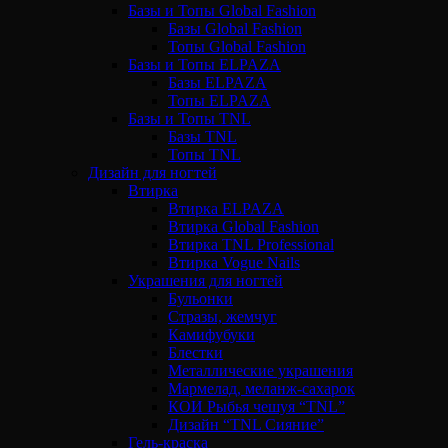
Базы и Топы Global Fashion
Базы Global Fashion
Топы Global Fashion
Базы и Топы ELPAZA
Базы ELPAZA
Топы ELPAZA
Базы и Топы TNL
Базы TNL
Топы TNL
Дизайн для ногтей
Втирка
Втирка ELPAZA
Втирка Global Fashion
Втирка TNL Professional
Втирка Vogue Nails
Украшения для ногтей
Бульонки
Стразы, жемчуг
Камифубуки
Блестки
Металлические украшения
Мармелад, меланж-сахарок
КОИ Рыбья чешуя “TNL”
Дизайн “TNL Сияние”
Гель-краска