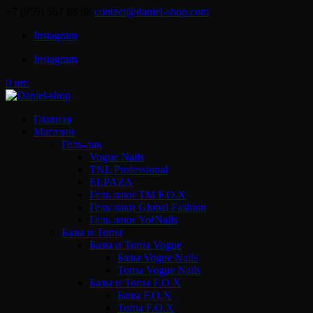
+7 (959) 567 88 88
contact@daniel-shop.com
Instagram
Instagram
0 шт.
Главная
Магазин
Гель-лак
Vogue Nails
TNL Professional
ELPAZA
Гель лаки ТМ F.O.X
Гель лаки Global Fashion
Гель лаки Yo!Nails
Базы и Топы
Базы и Топы Vogue
Базы Vogue Nails
Топы Vogue Nails
Базы и Топы F.O.X
Базы F.O.X
Топы F.O.X