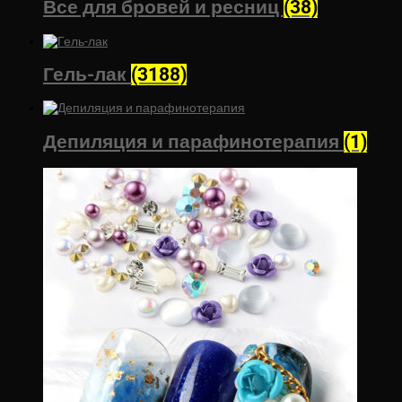
Все для бровей и ресниц
(38)
Гель-лак
(3188)
Депиляция и парафинотерапия
(1)