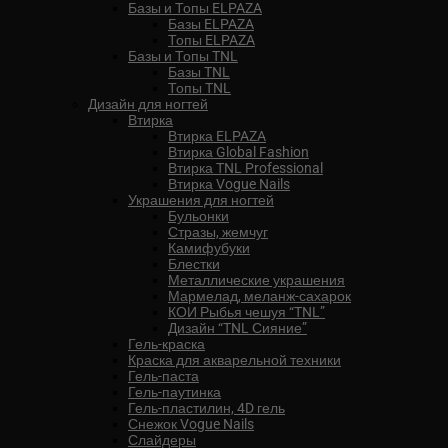
Базы и Топы ELPAZA
Базы ELPAZA
Топы ELPAZA
Базы и Топы TNL
Базы TNL
Топы TNL
Дизайн для ногтей
Втирка
Втирка ELPAZA
Втирка Global Fashion
Втирка TNL Professional
Втирка Vogue Nails
Украшения для ногтей
Бульонки
Стразы, жемчуг
Камифубуки
Блестки
Металлические украшения
Мармелад, меланж-сахарок
КОИ Рыбья чешуя “TNL”
Дизайн “TNL Сияние”
Гель-краска
Краска для акварельной техники
Гель-паста
Гель-паутинка
Гель-пластилин, 4D гель
Снежок Vogue Nails
Слайдеры