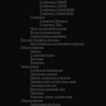
Слайдеры ANIME
Слайдеры LAQUE
Слайдеры Vogue Nails
Трафарет Vogue Nails
Стемпинг
Стемпинг Малина
Стемпинг-TNL
Нить на клеевой основе
Фольга переводная
Силиконовые наклейки
Все для бровей и ресниц
Инструменты для бровей и ресниц
Оборудование
Лампы
Стерилизаторы
Вытяжки
Фрезеры
Аксессуары
Салфетки безворсов
Перчатки и маски
Щетки, дозаторы и прочее
Зажимы для снятия гель-лака
Подушки для рук
Магниты кошачий глаз
Палитра
Фартуки, сумки, косметички
Наращивание
Акриловая система