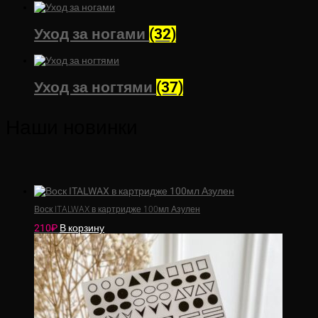
Уход за ногами
(32)
Уход за ногтями
(37)
Наши новинки
Воск ITALWAX в картридже 100мл Азулен
210
₽
В корзину