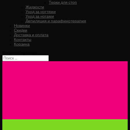
Терки для стоп
Жидкости
Уход за ногтями
Уход за ногами
Депиляция и парафинотерапия
Новинки
Скидки
Доставка и оплата
Контакты
Корзина
Выбрать страницу