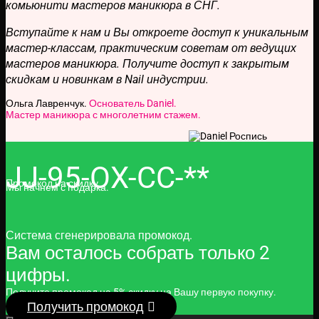
комьюнити мастеров маникюра в СНГ.
Вступайте к нам и Вы откроете доступ к уникальным
мастер-классам, практическим советам от ведущих
мастеров маникюра. Получите доступ к закрытым
скидкам и новинкам в Nail индустрии.
Ольга Лавренчук.
Основатель Daniel.
Мастер маникюра с многолетним стажем.
JJ-95-OX-CC-**
Промокод на скидку
Мы начнем с подарка.
Система сгенерировала промокод.
Вам осталось собрать только 2
цифры.
Получите промокод на 5% скидку на Вашу первую покупку.
Получить промокод