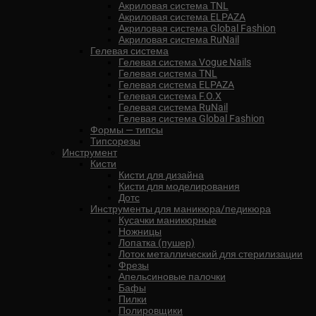
Акриловая система TNL
Акриловая система ELPAZA
Акриловая система Global Fashion
Акриловая система RuNail
Гелевая система
Гелевая система Vogue Nails
Гелевая система TNL
Гелевая система ELPAZA
Гелевая система F.O.X
Гелевая система RuNail
Гелевая система Global Fashion
Формы — типсы
Типсорезы
Инструмент
Кисти
Кисти для дизайна
Кисти для моделирования
Дотс
Инструменты для маникюра/педикюра
Кусачки маникюрные
Ножницы
Лопатка (пушер)
Лоток металлический для стерилизации
Фрезы
Апельсиновые палочки
Бафы
Пилки
Полировщики