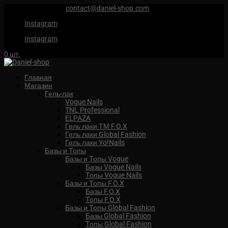
+7 (959) 567 88 88
contact@daniel-shop.com
Instagram
Instagram
0 шт.
Главная
Магазин
Гель-лак
Vogue Nails
TNL Professional
ELPAZA
Гель лаки ТМ F.O.X
Гель лаки Global Fashion
Гель лаки Yo!Nails
Базы и Топы
Базы и Топы Vogue
Базы Vogue Nails
Топы Vogue Nails
Базы и Топы F.O.X
Базы F.O.X
Топы F.O.X
Базы и Топы Global Fashion
Базы Global Fashion
Топы Global Fashion