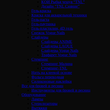
КОИ Рыбья чешуя “TNL”
Дизайн “TNL Сияние”
Гель-краска
Краска для акварельной техники
Гель-паста
Гель-паутинка
Гель-пластилин, 4D гель
Снежок Vogue Nails
Слайдеры
Слайдеры ANIME
Слайдеры LAQUE
Слайдеры Vogue Nails
Трафарет Vogue Nails
Стемпинг
Стемпинг Малина
Стемпинг-TNL
Нить на клеевой основе
Фольга переводная
Силиконовые наклейки
Все для бровей и ресниц
Инструменты для бровей и ресниц
Оборудование
Лампы
Стерилизаторы
Вытяжки