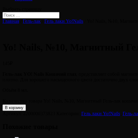
Выбрать страницу
Главная
/
Гель-лак
/
Гель лаки Yo!Nails
/ Yo! Nails, №10, Магнит
Yo! Nails, №10, Магнитный Ге
145
₽
Гель-лак YO! Nails Кошачий глаз
, представляет собой магнит
плотно. Для хорошего насыщенного цвета достаточно двух слое
Объём 8 мл.
Количество товара Yo! Nails, №10, Магнитный Гель-лак кошачи
В корзину
Артикул:
2200000373823
Категории:
Гель лаки Yo!Nails
,
Гель-л
Похожие товары