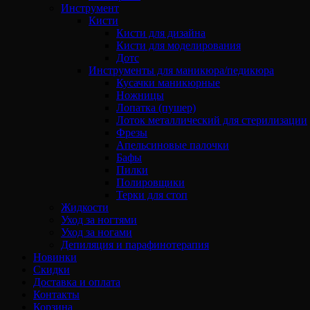
Инструмент
Кисти
Кисти для дизайна
Кисти для моделирования
Дотс
Инструменты для маникюра/педикюра
Кусачки маникюрные
Ножницы
Лопатка (пушер)
Лоток металлический для стерилизации
Фрезы
Апельсиновые палочки
Бафы
Пилки
Полировщики
Терки для стоп
Жидкости
Уход за ногтями
Уход за ногами
Депиляция и парафинотерапия
Новинки
Скидки
Доставка и оплата
Контакты
Корзина