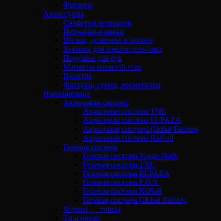
Фрезеры
Аксессуары
Салфетки безворсов
Перчатки и маски
Щетки, дозаторы и прочее
Зажимы для снятия гель-лака
Подушки для рук
Магниты кошачий глаз
Палитра
Фартуки, сумки, косметички
Наращивание
Акриловая система
Акриловая система TNL
Акриловая система ELPAZA
Акриловая система Global Fashion
Акриловая система RuNail
Гелевая система
Гелевая система Vogue Nails
Гелевая система TNL
Гелевая система ELPAZA
Гелевая система F.O.X
Гелевая система RuNail
Гелевая система Global Fashion
Формы — типсы
Типсорезы