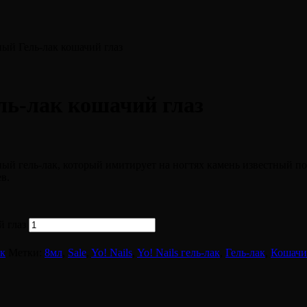
ный Гель-лак кошачий глаз
ль-лак кошачий глаз
ный гель-лак, который имитирует на ногтях камень известный по
в.
й глаз
ак
Метки:
8мл
,
Sale
,
Yo! Nails
,
Yo! Nails гель-лак
,
Гель-лак
,
Кошачи