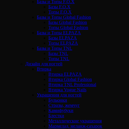
Базы и Топы F.O.X
Базы F.O.X
Топы F.O.X
Базы и Топы Global Fashion
Базы Global Fashion
Топы Global Fashion
Базы и Топы ELPAZA
Базы ELPAZA
Топы ELPAZA
Базы и Топы TNL
Базы TNL
Топы TNL
Дизайн для ногтей
Втирка
Втирка ELPAZA
Втирка Global Fashion
Втирка TNL Professional
Втирка Vogue Nails
Украшения для ногтей
Бульонки
Стразы, жемчуг
Камифубуки
Блестки
Металлические украшения
Мармелад, меланж-сахарок