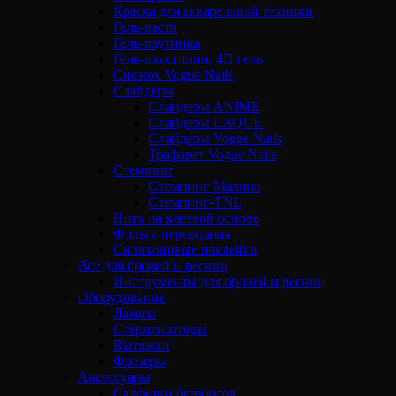
Краска для акварельной техники
Гель-паста
Гель-паутинка
Гель-пластилин, 4D гель
Снежок Vogue Nails
Слайдеры
Слайдеры ANIME
Слайдеры LAQUE
Слайдеры Vogue Nails
Трафарет Vogue Nails
Стемпинг
Стемпинг Малина
Стемпинг-TNL
Нить на клеевой основе
Фольга переводная
Силиконовые наклейки
Все для бровей и ресниц
Инструменты для бровей и ресниц
Оборудование
Лампы
Стерилизаторы
Вытяжки
Фрезеры
Аксессуары
Салфетки безворсов