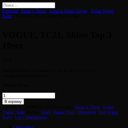
Главная
/
Базы и Топы
/
Базы и Топы Vogue
/
Топы Vogue
Nails
/ VOGUE, TC21, Shine Top 3 10мл
VOGUE, TC21, Shine Top 3
10мл
450
₽
Завершающее покрытие средней консистенции,
самовыравнивающееся.
Объем: 10 мл.
Количество
товара
В корзину
VOGUE,
Артикул:
2200000523181
Категории:
Базы и Топы
,
Топы
TC21,
Vogue Nails
Метки:
10мл
,
Vogue Nails
,
Премиум
,
Топ Vogue
Shine
Nails
,
Топ с шиммером
Top
3
Описание