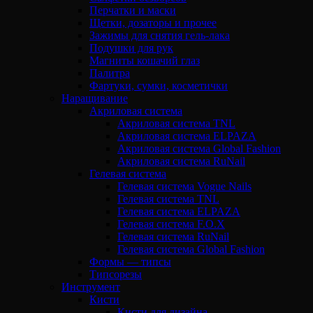
Перчатки и маски
Щетки, дозаторы и прочее
Зажимы для снятия гель-лака
Подушки для рук
Магниты кошачий глаз
Палитра
Фартуки, сумки, косметички
Наращивание
Акриловая система
Акриловая система TNL
Акриловая система ELPAZA
Акриловая система Global Fashion
Акриловая система RuNail
Гелевая система
Гелевая система Vogue Nails
Гелевая система TNL
Гелевая система ELPAZA
Гелевая система F.O.X
Гелевая система RuNail
Гелевая система Global Fashion
Формы — типсы
Типсорезы
Инструмент
Кисти
Кисти для дизайна