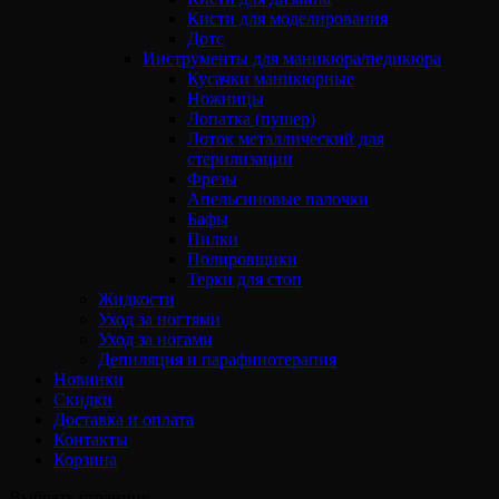
Кисти для моделирования
Дотс
Инструменты для маникюра/педикюра
Кусачки маникюрные
Ножницы
Лопатка (пушер)
Лоток металлический для
стерилизации
Фрезы
Апельсиновые палочки
Бафы
Пилки
Полировщики
Терки для стоп
Жидкости
Уход за ногтями
Уход за ногами
Депиляция и парафинотерапия
Новинки
Скидки
Доставка и оплата
Контакты
Корзина
Выбрать страницу