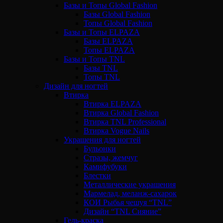
Базы и Топы Global Fashion
Базы Global Fashion
Топы Global Fashion
Базы и Топы ELPAZA
Базы ELPAZA
Топы ELPAZA
Базы и Топы TNL
Базы TNL
Топы TNL
Дизайн для ногтей
Втирка
Втирка ELPAZA
Втирка Global Fashion
Втирка TNL Professional
Втирка Vogue Nails
Украшения для ногтей
Бульонки
Стразы, жемчуг
Камифубуки
Блестки
Металлические украшения
Мармелад, меланж-сахарок
КОИ Рыбья чешуя “TNL”
Дизайн “TNL Сияние”
Гель-краска