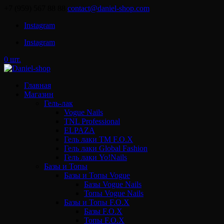
+7 (959) 567 88 88
contact@daniel-shop.com
Instagram
Instagram
0 шт.
Главная
Магазин
Гель-лак
Vogue Nails
TNL Professional
ELPAZA
Гель лаки ТМ F.O.X
Гель лаки Global Fashion
Гель лаки Yo!Nails
Базы и Топы
Базы и Топы Vogue
Базы Vogue Nails
Топы Vogue Nails
Базы и Топы F.O.X
Базы F.O.X
Топы F.O.X