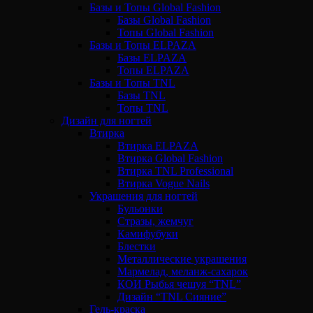
Базы и Топы Global Fashion
Базы Global Fashion
Топы Global Fashion
Базы и Топы ELPAZA
Базы ELPAZA
Топы ELPAZA
Базы и Топы TNL
Базы TNL
Топы TNL
Дизайн для ногтей
Втирка
Втирка ELPAZA
Втирка Global Fashion
Втирка TNL Professional
Втирка Vogue Nails
Украшения для ногтей
Бульонки
Стразы, жемчуг
Камифубуки
Блестки
Металлические украшения
Мармелад, меланж-сахарок
КОИ Рыбья чешуя “TNL”
Дизайн “TNL Сияние”
Гель-краска