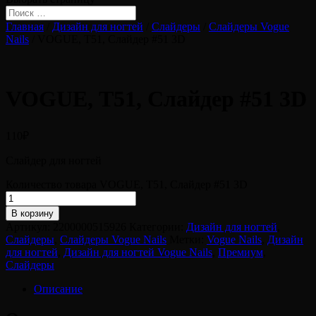
Главная
/
Дизайн для ногтей
/
Слайдеры
/
Слайдеры Vogue
Nails
/ VOGUE, Т51, Слайдер #51 3D
VOGUE, Т51, Слайдер #51 3D
110
₽
Слайдер для ногтей
Количество товара VOGUE, Т51, Слайдер #51 3D
В корзину
Артикул:
2200000515926
Категории:
Дизайн для ногтей
,
Слайдеры
,
Слайдеры Vogue Nails
Метки:
Vogue Nails
,
Дизайн
для ногтей
,
Дизайн для ногтей Vogue Nails
,
Премиум
,
Слайдеры
Описание