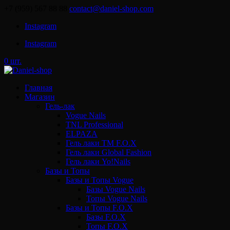
+7 (959) 567 88 88
contact@daniel-shop.com
Instagram
Instagram
0 шт.
Главная
Магазин
Гель-лак
Vogue Nails
TNL Professional
ELPAZA
Гель лаки ТМ F.O.X
Гель лаки Global Fashion
Гель лаки Yo!Nails
Базы и Топы
Базы и Топы Vogue
Базы Vogue Nails
Топы Vogue Nails
Базы и Топы F.O.X
Базы F.O.X
Топы F.O.X