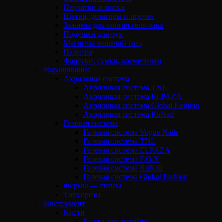
Перчатки и маски
Щетки, дозаторы и прочее
Зажимы для снятия гель-лака
Подушки для рук
Магниты кошачий глаз
Палитра
Фартуки, сумки, косметички
Наращивание
Акриловая система
Акриловая система TNL
Акриловая система ELPAZA
Акриловая система Global Fashion
Акриловая система RuNail
Гелевая система
Гелевая система Vogue Nails
Гелевая система TNL
Гелевая система ELPAZA
Гелевая система F.O.X
Гелевая система RuNail
Гелевая система Global Fashion
Формы — типсы
Типсорезы
Инструмент
Кисти
Кисти для дизайна