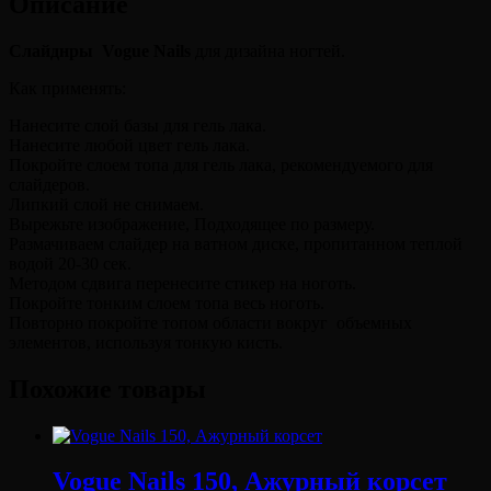
Описание
Слайднры Vogue Nails
для дизайна ногтей.
Как применять:
Нанесите слой базы для гель лака.
Нанесите любой цвет гель лака.
Покройте слоем топа для гель лака, рекомендуемого для
слайдеров.
Липкий слой не снимаем.
Вырежьте изображение, Подходящее по размеру.
Размачиваем слайдер на ватном диске, пропитанном теплой
водой 20-30 сек.
Методом сдвига перенесите стикер на ноготь.
Покройте тонким слоем топа весь ноготь.
Повторно покройте топом области вокруг объемных
элементов, используя тонкую кисть.
Похожие товары
Vogue Nails 150, Ажурный корсет