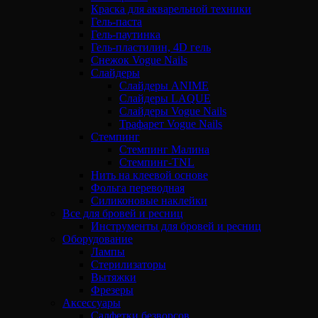
Краска для акварельной техники
Гель-паста
Гель-паутинка
Гель-пластилин, 4D гель
Снежок Vogue Nails
Слайдеры
Слайдеры ANIME
Слайдеры LAQUE
Слайдеры Vogue Nails
Трафарет Vogue Nails
Стемпинг
Стемпинг Малина
Стемпинг-TNL
Нить на клеевой основе
Фольга переводная
Силиконовые наклейки
Все для бровей и ресниц
Инструменты для бровей и ресниц
Оборудование
Лампы
Стерилизаторы
Вытяжки
Фрезеры
Аксессуары
Салфетки безворсов