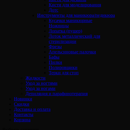
Кисти для моделирования
Дотс
Инструменты для маникюра/педикюра
Кусачки маникюрные
Ножницы
Лопатка (пушер)
Лоток металлический для
стерилизации
Фрезы
Апельсиновые палочки
Бафы
Пилки
Полировщики
Терки для стоп
Жидкости
Уход за ногтями
Уход за ногами
Депиляция и парафинотерапия
Новинки
Скидки
Доставка и оплата
Контакты
Корзина
Выбрать страницу