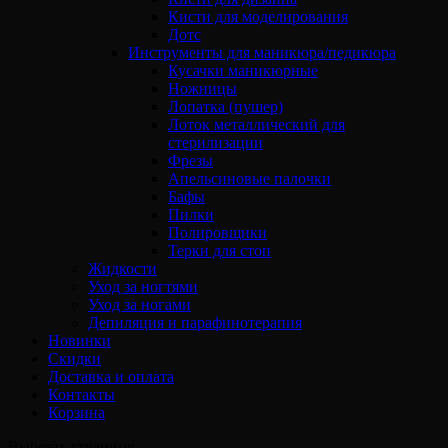
Кисти для моделирования
Дотс
Инструменты для маникюра/педикюра
Кусачки маникюрные
Ножницы
Лопатка (пушер)
Лоток металлический для
стерилизации
Фрезы
Апельсиновые палочки
Бафы
Пилки
Полировщики
Терки для стоп
Жидкости
Уход за ногтями
Уход за ногами
Депиляция и парафинотерапия
Новинки
Скидки
Доставка и оплата
Контакты
Корзина
Выбрать страницу