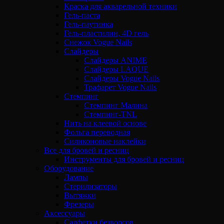
Краска для акварельной техники
Гель-паста
Гель-паутинка
Гель-пластилин, 4D гель
Снежок Vogue Nails
Слайдеры
Слайдеры ANIME
Слайдеры LAQUE
Слайдеры Vogue Nails
Трафарет Vogue Nails
Стемпинг
Стемпинг Малина
Стемпинг-TNL
Нить на клеевой основе
Фольга переводная
Силиконовые наклейки
Все для бровей и ресниц
Инструменты для бровей и ресниц
Оборудование
Лампы
Стерилизаторы
Вытяжки
Фрезеры
Аксессуары
Салфетки безворсов