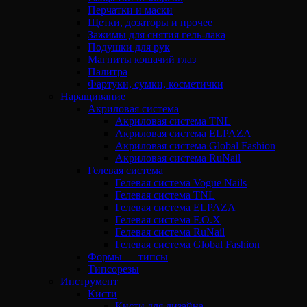
Перчатки и маски
Щетки, дозаторы и прочее
Зажимы для снятия гель-лака
Подушки для рук
Магниты кошачий глаз
Палитра
Фартуки, сумки, косметички
Наращивание
Акриловая система
Акриловая система TNL
Акриловая система ELPAZA
Акриловая система Global Fashion
Акриловая система RuNail
Гелевая система
Гелевая система Vogue Nails
Гелевая система TNL
Гелевая система ELPAZA
Гелевая система F.O.X
Гелевая система RuNail
Гелевая система Global Fashion
Формы — типсы
Типсорезы
Инструмент
Кисти
Кисти для дизайна