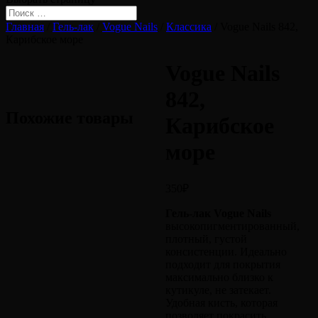
Главная
/
Гель-лак
/
Vogue Nails
/
Классика
/ Vogue Nails 842,
Карибское море
Vogue Nails
842,
Похожие товары
Карибское
море
350
₽
Гель-лак Vogue Nails
высокопигментированный,
плотный, густой
консистенции. Идеально
подходит для покрытия
максимально близко к
кутикуле, не затекает.
Удобная кисть, которая
позволяет покрасить