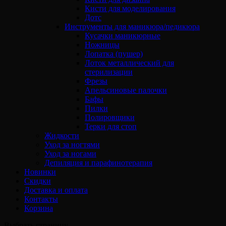
Кисти для моделирования
Дотс
Инструменты для маникюра/педикюра
Кусачки маникюрные
Ножницы
Лопатка (пушер)
Лоток металлический для
стерилизации
Фрезы
Апельсиновые палочки
Бафы
Пилки
Полировщики
Терки для стоп
Жидкости
Уход за ногтями
Уход за ногами
Депиляция и парафинотерапия
Новинки
Скидки
Доставка и оплата
Контакты
Корзина
Выбрать страницу