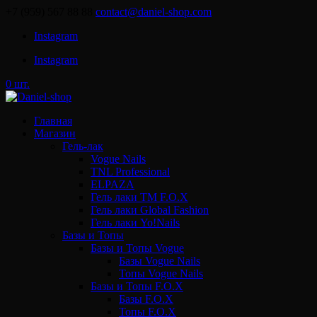
+7 (959) 567 88 88
contact@daniel-shop.com
Instagram
Instagram
0 шт.
Главная
Магазин
Гель-лак
Vogue Nails
TNL Professional
ELPAZA
Гель лаки ТМ F.O.X
Гель лаки Global Fashion
Гель лаки Yo!Nails
Базы и Топы
Базы и Топы Vogue
Базы Vogue Nails
Топы Vogue Nails
Базы и Топы F.O.X
Базы F.O.X
Топы F.O.X