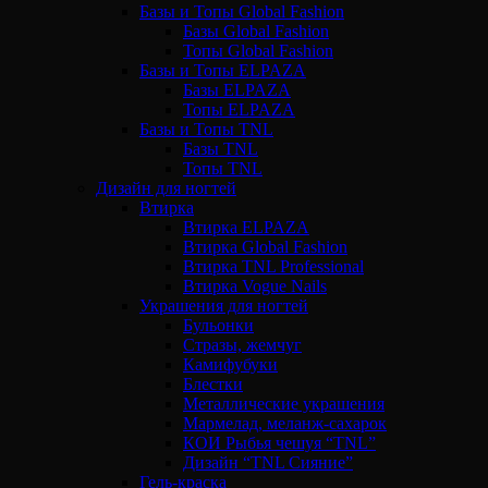
Базы и Топы Global Fashion
Базы Global Fashion
Топы Global Fashion
Базы и Топы ELPAZA
Базы ELPAZA
Топы ELPAZA
Базы и Топы TNL
Базы TNL
Топы TNL
Дизайн для ногтей
Втирка
Втирка ELPAZA
Втирка Global Fashion
Втирка TNL Professional
Втирка Vogue Nails
Украшения для ногтей
Бульонки
Стразы, жемчуг
Камифубуки
Блестки
Металлические украшения
Мармелад, меланж-сахарок
КОИ Рыбья чешуя “TNL”
Дизайн “TNL Сияние”
Гель-краска