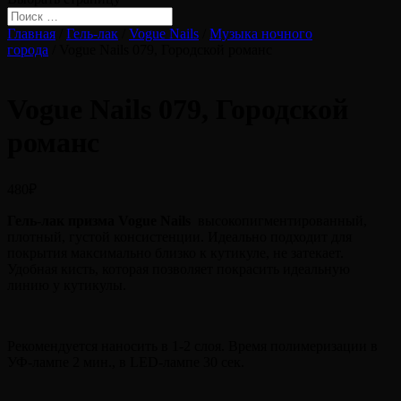
Главная
/
Гель-лак
/
Vogue Nails
/
Музыка ночного
города
/ Vogue Nails 079, Городской романс
Vogue Nails 079, Городской
романс
480
₽
Гель-лак призма Vogue Nails
высокопигментированный,
плотный, густой консистенции. Идеально подходит для
покрытия максимально близко к кутикуле, не затекает.
Удобная кисть, которая позволяет покрасить идеальную
линию у кутикулы.
Рекомендуется наносить в 1-2 слоя. Время полимеризации в
УФ-лампе 2 мин., в LED-лампе 30 сек.