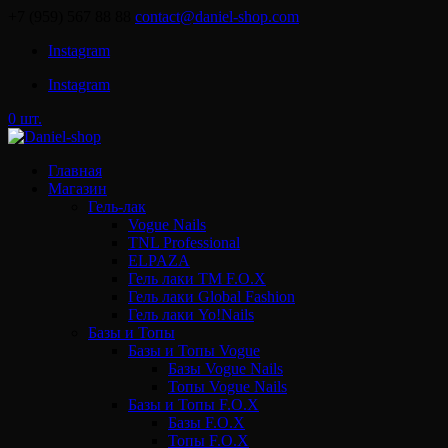
+7 (959) 567 88 88
contact@daniel-shop.com
Instagram
Instagram
0 шт.
Главная
Магазин
Гель-лак
Vogue Nails
TNL Professional
ELPAZA
Гель лаки ТМ F.O.X
Гель лаки Global Fashion
Гель лаки Yo!Nails
Базы и Топы
Базы и Топы Vogue
Базы Vogue Nails
Топы Vogue Nails
Базы и Топы F.O.X
Базы F.O.X
Топы F.O.X