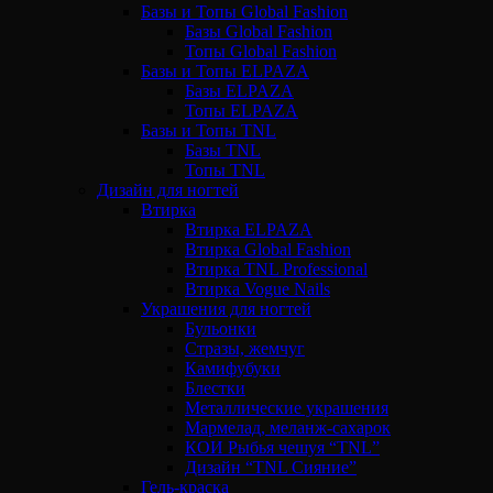
Базы и Топы Global Fashion
Базы Global Fashion
Топы Global Fashion
Базы и Топы ELPAZA
Базы ELPAZA
Топы ELPAZA
Базы и Топы TNL
Базы TNL
Топы TNL
Дизайн для ногтей
Втирка
Втирка ELPAZA
Втирка Global Fashion
Втирка TNL Professional
Втирка Vogue Nails
Украшения для ногтей
Бульонки
Стразы, жемчуг
Камифубуки
Блестки
Металлические украшения
Мармелад, меланж-сахарок
КОИ Рыбья чешуя “TNL”
Дизайн “TNL Сияние”
Гель-краска