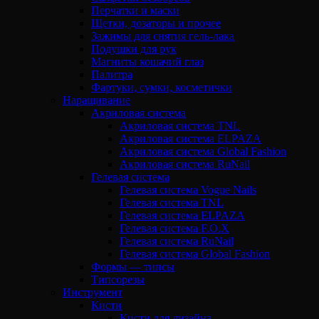
Перчатки и маски
Щетки, дозаторы и прочее
Зажимы для снятия гель-лака
Подушки для рук
Магниты кошачий глаз
Палитра
Фартуки, сумки, косметички
Наращивание
Акриловая система
Акриловая система TNL
Акриловая система ELPAZA
Акриловая система Global Fashion
Акриловая система RuNail
Гелевая система
Гелевая система Vogue Nails
Гелевая система TNL
Гелевая система ELPAZA
Гелевая система F.O.X
Гелевая система RuNail
Гелевая система Global Fashion
Формы — типсы
Типсорезы
Инструмент
Кисти
Кисти для дизайна