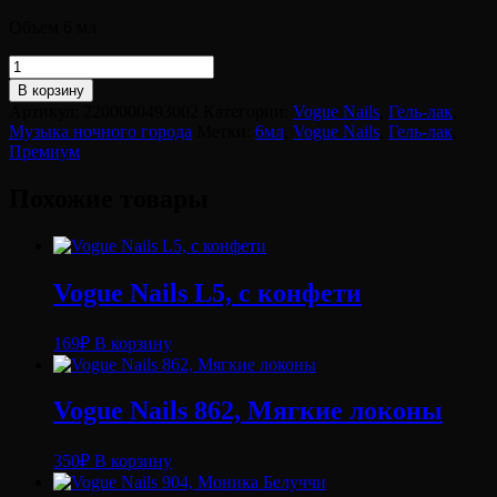
Объем 6 мл
Количество
товара
В корзину
Vogue
Артикул:
2200000493002
Категории:
Vogue Nails
,
Гель-лак
,
Nails
Музыка ночного города
Метки:
6мл
,
Vogue Nails
,
Гель-лак
,
079,
Премиум
Городской
романс
Похожие товары
Vogue Nails L5, с конфети
169
₽
В корзину
Vogue Nails 862, Мягкие локоны
350
₽
В корзину