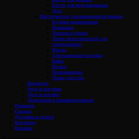
Кисти для моделирования
Дотс
Инструменты для маникюра/педикюра
Кусачки маникюрные
Ножницы
Лопатка (пушер)
Лоток металлический для
стерилизации
Фрезы
Апельсиновые палочки
Бафы
Пилки
Полировщики
Терки для стоп
Жидкости
Уход за ногтями
Уход за ногами
Депиляция и парафинотерапия
Новинки
Скидки
Доставка и оплата
Контакты
Корзина
Выбрать страницу