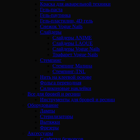
Краска для акварельной техники
Гель-паста
Гель-паутинка
Гель-пластилин, 4D гель
Снежок Vogue Nails
Слайдеры
Слайдеры ANIME
Слайдеры LAQUE
Слайдеры Vogue Nails
Трафарет Vogue Nails
Стемпинг
Стемпинг Малина
Стемпинг-TNL
Нить на клеевой основе
Фольга переводная
Силиконовые наклейки
Все для бровей и ресниц
Инструменты для бровей и ресниц
Оборудование
Лампы
Стерилизаторы
Вытяжки
Фрезеры
Аксессуары
Салфетки безворсов