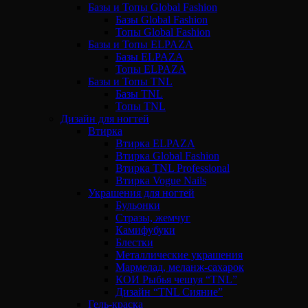
Базы и Топы Global Fashion
Базы Global Fashion
Топы Global Fashion
Базы и Топы ELPAZA
Базы ELPAZA
Топы ELPAZA
Базы и Топы TNL
Базы TNL
Топы TNL
Дизайн для ногтей
Втирка
Втирка ELPAZA
Втирка Global Fashion
Втирка TNL Professional
Втирка Vogue Nails
Украшения для ногтей
Бульонки
Стразы, жемчуг
Камифубуки
Блестки
Металлические украшения
Мармелад, меланж-сахарок
КОИ Рыбья чешуя “TNL”
Дизайн “TNL Сияние”
Гель-краска