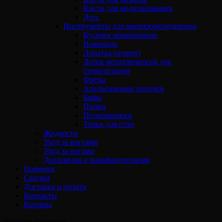
Кисти для моделирования
Дотс
Инструменты для маникюра/педикюра
Кусачки маникюрные
Ножницы
Лопатка (пушер)
Лоток металлический для
стерилизации
Фрезы
Апельсиновые палочки
Бафы
Пилки
Полировщики
Терки для стоп
Жидкости
Уход за ногтями
Уход за ногами
Депиляция и парафинотерапия
Новинки
Скидки
Доставка и оплата
Контакты
Корзина
Выбрать страницу