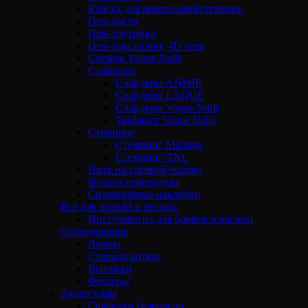
Краска для акварельной техники
Гель-паста
Гель-паутинка
Гель-пластилин, 4D гель
Снежок Vogue Nails
Слайдеры
Слайдеры ANIME
Слайдеры LAQUE
Слайдеры Vogue Nails
Трафарет Vogue Nails
Стемпинг
Стемпинг Малина
Стемпинг-TNL
Нить на клеевой основе
Фольга переводная
Силиконовые наклейки
Все для бровей и ресниц
Инструменты для бровей и ресниц
Оборудование
Лампы
Стерилизаторы
Вытяжки
Фрезеры
Аксессуары
Салфетки безворсов