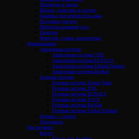
Перчатки и маски
Щетки, дозаторы и прочее
Зажимы для снятия гель-лака
Подушки для рук
Магниты кошачий глаз
Палитра
Фартуки, сумки, косметички
Наращивание
Акриловая система
Акриловая система TNL
Акриловая система ELPAZA
Акриловая система Global Fashion
Акриловая система RuNail
Гелевая система
Гелевая система Vogue Nails
Гелевая система TNL
Гелевая система ELPAZA
Гелевая система F.O.X
Гелевая система RuNail
Гелевая система Global Fashion
Формы — типсы
Типсорезы
Инструмент
Кисти
Кисти для дизайна