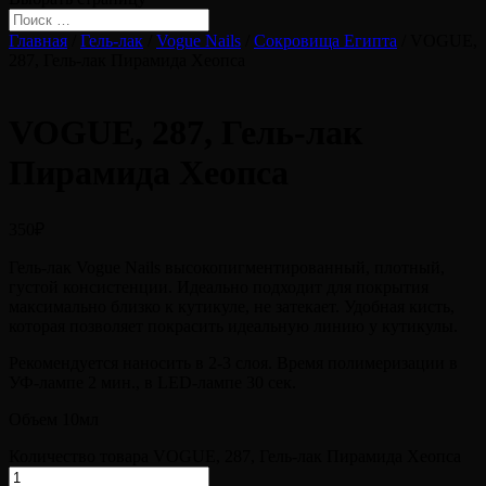
Главная
/
Гель-лак
/
Vogue Nails
/
Сокровища Египта
/ VOGUE,
287, Гель-лак Пирамида Хеопса
VOGUE, 287, Гель-лак
Пирамида Хеопса
350
₽
Гель-лак Vogue Nails высокопигментированный, плотный,
густой консистенции. Идеально подходит для покрытия
максимально близко к кутикуле, не затекает. Удобная кисть,
которая позволяет покрасить идеальную линию у кутикулы.
Рекомендуется наносить в 2-3 слоя. Время полимеризации в
УФ-лампе 2 мин., в LED-лампе 30 сек.
Объем 10мл
Количество товара VOGUE, 287, Гель-лак Пирамида Хеопса