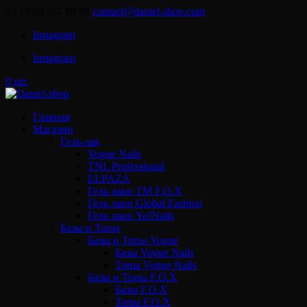
+7 (959) 567 88 88
contact@daniel-shop.com
Instagram
Instagram
0 шт.
Главная
Магазин
Гель-лак
Vogue Nails
TNL Professional
ELPAZA
Гель лаки ТМ F.O.X
Гель лаки Global Fashion
Гель лаки Yo!Nails
Базы и Топы
Базы и Топы Vogue
Базы Vogue Nails
Топы Vogue Nails
Базы и Топы F.O.X
Базы F.O.X
Топы F.O.X