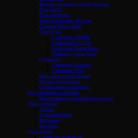
Краска для акварельной техники
Гель-паста
Гель-паутинка
Гель-пластилин, 4D гель
Снежок Vogue Nails
Слайдеры
Слайдеры ANIME
Слайдеры LAQUE
Слайдеры Vogue Nails
Трафарет Vogue Nails
Стемпинг
Стемпинг Малина
Стемпинг-TNL
Нить на клеевой основе
Фольга переводная
Силиконовые наклейки
Все для бровей и ресниц
Инструменты для бровей и ресниц
Оборудование
Лампы
Стерилизаторы
Вытяжки
Фрезеры
Аксессуары
Салфетки безворсов