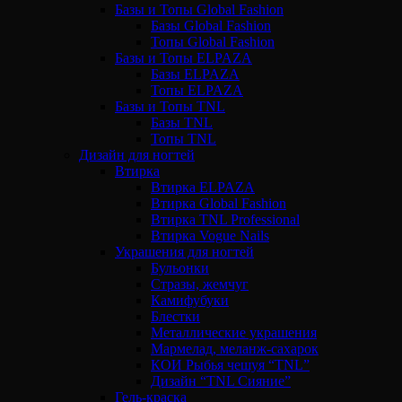
Базы и Топы Global Fashion
Базы Global Fashion
Топы Global Fashion
Базы и Топы ELPAZA
Базы ELPAZA
Топы ELPAZA
Базы и Топы TNL
Базы TNL
Топы TNL
Дизайн для ногтей
Втирка
Втирка ELPAZA
Втирка Global Fashion
Втирка TNL Professional
Втирка Vogue Nails
Украшения для ногтей
Бульонки
Стразы, жемчуг
Камифубуки
Блестки
Металлические украшения
Мармелад, меланж-сахарок
КОИ Рыбья чешуя “TNL”
Дизайн “TNL Сияние”
Гель-краска