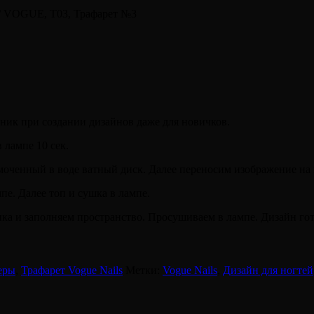
/ VOGUE, Т03, Трафарет №3
ик при создании дизайнов даже для новичков.
 лампе 10 сек.
моченный в воде ватный диск. Далее переносим изображение на 
пе. Далее топ и сушка в лампе.
енка и заполняем пространство. Просушиваем в лампе. Дизайн гот
еры
,
Трафарет Vogue Nails
Метки:
Vogue Nails
,
Дизайн для ногтей