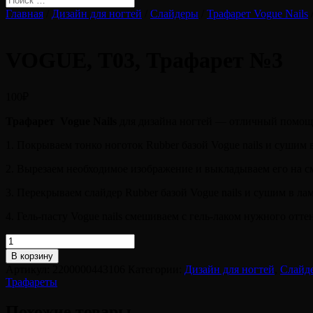
Главная
/
Дизайн для ногтей
/
Слайдеры
/
Трафарет Vogue Nails
VOGUE, Т03, Трафарет №3
100
₽
Трафарет Vogue Nails
для дизайна ногтей — отличный помощн
1. Покрываем тонко ноготок Rubber базой Vogue nails и сушим в
2. Вырезаем необходимое изображение и выкладываем его на с
3. Перекрываем слайдер Rubber базой Vogue nails и сушим в лам
4. Гель-пасту Vogue nails смешиваем с гель-лаком нужного отт
Количество
товара
В корзину
VOGUE,
Артикул:
2200000443106
Категории:
Дизайн для ногтей
,
Слайд
Т03,
Трафареты
Трафарет
№3
Похожие товары