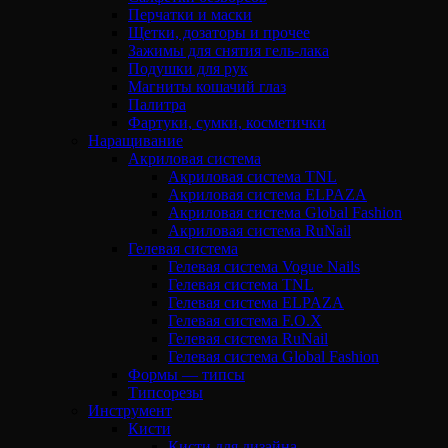
Перчатки и маски
Щетки, дозаторы и прочее
Зажимы для снятия гель-лака
Подушки для рук
Магниты кошачий глаз
Палитра
Фартуки, сумки, косметички
Наращивание
Акриловая система
Акриловая система TNL
Акриловая система ELPAZA
Акриловая система Global Fashion
Акриловая система RuNail
Гелевая система
Гелевая система Vogue Nails
Гелевая система TNL
Гелевая система ELPAZA
Гелевая система F.O.X
Гелевая система RuNail
Гелевая система Global Fashion
Формы — типсы
Типсорезы
Инструмент
Кисти
Кисти для дизайна