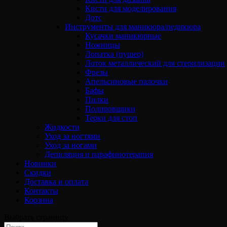
Кисти для моделирования
Дотс
Инструменты для маникюра/педикюра
Кусачки маникюрные
Ножницы
Лопатка (пушер)
Лоток металлический для стерилизации
Фрезы
Апельсиновые палочки
Бафы
Пилки
Полировщики
Терки для стоп
Жидкости
Уход за ногтями
Уход за ногами
Депиляция и парафинотерапия
Новинки
Скидки
Доставка и оплата
Контакты
Корзина
Выбрать страницу