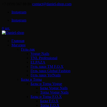
+7 (959) 567 88 88
contact@daniel-shop.com
Instagram
Instagram
0 шт.
Главная
Магазин
Гель-лак
Vogue Nails
TNL Professional
ELPAZA
Гель лаки ТМ F.O.X
Гель лаки Global Fashion
Гель лаки Yo!Nails
Базы и Топы
Базы и Топы Vogue
Базы Vogue Nails
Топы Vogue Nails
Базы и Топы F.O.X
Базы F.O.X
Топы F.O.X