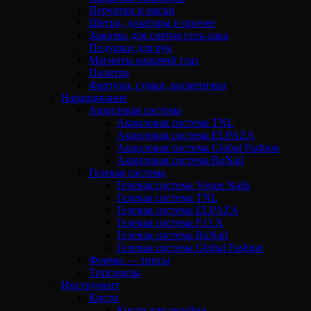
Перчатки и маски
Щетки, дозаторы и прочее
Зажимы для снятия гель-лака
Подушки для рук
Магниты кошачий глаз
Палитра
Фартуки, сумки, косметички
Наращивание
Акриловая система
Акриловая система TNL
Акриловая система ELPAZA
Акриловая система Global Fashion
Акриловая система RuNail
Гелевая система
Гелевая система Vogue Nails
Гелевая система TNL
Гелевая система ELPAZA
Гелевая система F.O.X
Гелевая система RuNail
Гелевая система Global Fashion
Формы — типсы
Типсорезы
Инструмент
Кисти
Кисти для дизайна