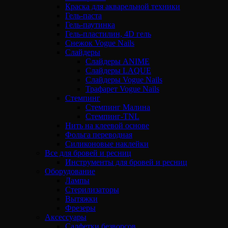
Краска для акварельной техники
Гель-паста
Гель-паутинка
Гель-пластилин, 4D гель
Снежок Vogue Nails
Слайдеры
Слайдеры ANIME
Слайдеры LAQUE
Слайдеры Vogue Nails
Трафарет Vogue Nails
Стемпинг
Стемпинг Малина
Стемпинг-TNL
Нить на клеевой основе
Фольга переводная
Силиконовые наклейки
Все для бровей и ресниц
Инструменты для бровей и ресниц
Оборудование
Лампы
Стерилизаторы
Вытяжки
Фрезеры
Аксессуары
Салфетки безворсов