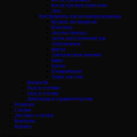
Кисти для моделирования
Дотс
Инструменты для маникюра/педикюра
Кусачки маникюрные
Ножницы
Лопатка (пушер)
Лоток металлический для
стерилизации
Фрезы
Апельсиновые палочки
Бафы
Пилки
Полировщики
Терки для стоп
Жидкости
Уход за ногтями
Уход за ногами
Депиляция и парафинотерапия
Новинки
Скидки
Доставка и оплата
Контакты
Корзина
Выбрать страницу