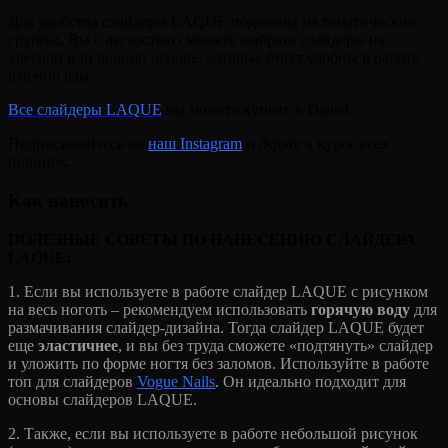
Для удобства слайдеры LAQUE поделены на тематические
группы. Вы с легкостью сможете выбрать слайдеры на
клеевой или водной основе, которые будут удобны в работе
именно вам.
Все слайдеры LAQUE
вы можете купить в Daniel.
Подписывайтесь на
наш Instagram
и будьте в курсе всех
новинок.
Как наносить
ПОЛЕЗНЫЕ СОВЕТЫ ПО НАНЕСЕНИЮ СЛАЙДЕРА
LAQUE:
1. Если вы используете в работе слайдер LAQUE с рисунком
на весь ноготь – рекомендуем использовать
горячую воду
для
размачивания слайдер-дизайна. Тогда слайдер LAQUE будет
еще
эластичнее
, и вы без труда сможете «подтянуть» слайдер
и уложить по форме ногтя без заломов. Используйте в работе
топ для слайдеров
Vogue Nails
. Он идеально подходит для
основы слайдеров LAQUE.
2. Также, если вы используете в работе небольшой рисунок