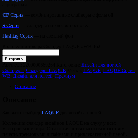
аэрографии.
CF
Серия
— комбинированные слайдеры с фольгой.
S
Серия
— слайдеры на клеевой основе.
Hashtag Серия
— на светлый фон.
Количество товара Слайдер LAQUE #WB-162
В корзину
Артикул:
2200000569264
Категории:
Дизайн для ногтей
,
Слайдеры
,
Слайдеры LAQUE
Метки:
LAQUE
,
LAQUE Серия
WB
,
Дизайн для ногтей
,
Премиум
Описание
Описание
Закажите слайдер
LAQUE
для дизайна ногтей.
Коллекция слайдер-дизайнов LAQUE на слуху у всех
мастеров маникюра. Они отличаются высоким качеством
печати, трендовыми дизайнами и привлекательной ценой.