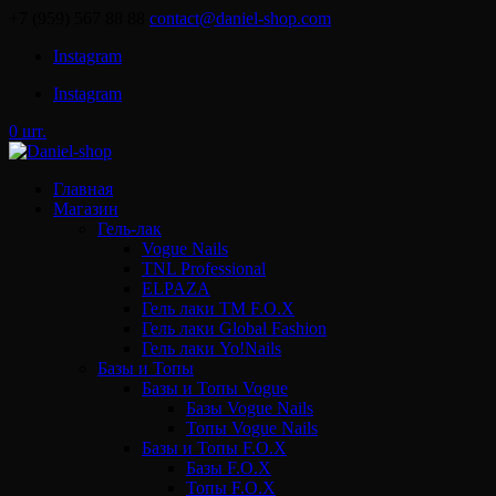
+7 (959) 567 88 88
contact@daniel-shop.com
Instagram
Instagram
0 шт.
Главная
Магазин
Гель-лак
Vogue Nails
TNL Professional
ELPAZA
Гель лаки ТМ F.O.X
Гель лаки Global Fashion
Гель лаки Yo!Nails
Базы и Топы
Базы и Топы Vogue
Базы Vogue Nails
Топы Vogue Nails
Базы и Топы F.O.X
Базы F.O.X
Топы F.O.X