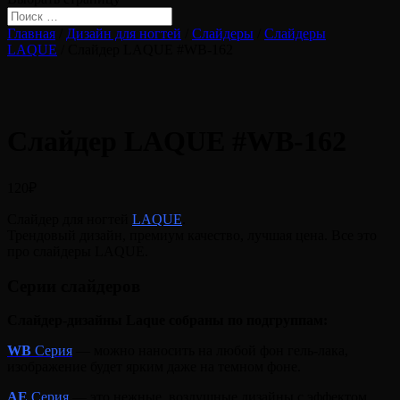
Главная
/
Дизайн для ногтей
/
Слайдеры
/
Слайдеры
LAQUE
/ Слайдер LAQUE #WB-162
Слайдер LAQUE #WB-162
120
₽
Слайдер для ногтей
LAQUE
.
Трендовый дизайн, премиум качество, лучшая цена. Все это
про слайдеры LAQUE.
Серии слайдеров
Слайдер-дизайны Laque собраны по подгруппам:
WB
Серия
— можно наносить на любой фон гель-лака,
изображение будет ярким даже на темном фоне.
A
E
Серия
— это нежные, воздушные дизайны с эффектом