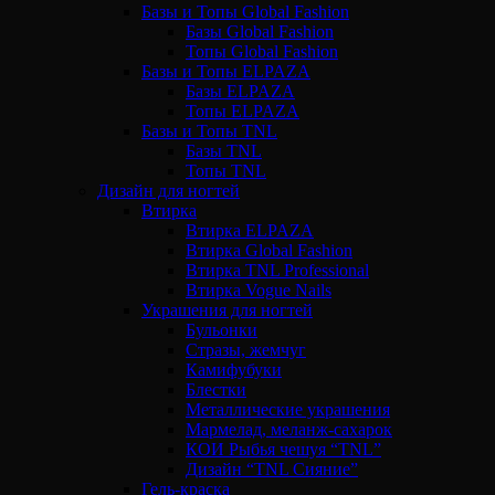
Базы и Топы Global Fashion
Базы Global Fashion
Топы Global Fashion
Базы и Топы ELPAZA
Базы ELPAZA
Топы ELPAZA
Базы и Топы TNL
Базы TNL
Топы TNL
Дизайн для ногтей
Втирка
Втирка ELPAZA
Втирка Global Fashion
Втирка TNL Professional
Втирка Vogue Nails
Украшения для ногтей
Бульонки
Стразы, жемчуг
Камифубуки
Блестки
Металлические украшения
Мармелад, меланж-сахарок
КОИ Рыбья чешуя “TNL”
Дизайн “TNL Сияние”
Гель-краска