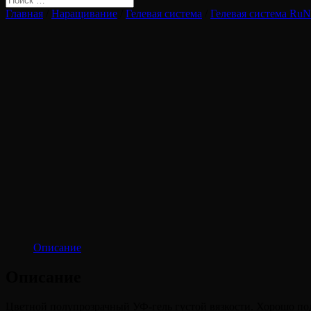
Главная
/
Наращивание
/
Гелевая система
/
Гелевая система RuN
Описание
Описание
Цветной полупрозрачный УФ-гель густой вязкости. Хорошо по