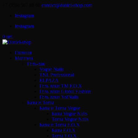
+7 (959) 567 88 88
contact@daniel-shop.com
Instagram
Instagram
0 шт.
Главная
Магазин
Гель-лак
Vogue Nails
TNL Professional
ELPAZA
Гель лаки ТМ F.O.X
Гель лаки Global Fashion
Гель лаки Yo!Nails
Базы и Топы
Базы и Топы Vogue
Базы Vogue Nails
Топы Vogue Nails
Базы и Топы F.O.X
Базы F.O.X
Топы F.O.X