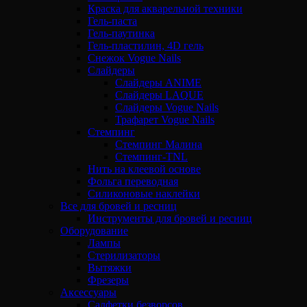
Краска для акварельной техники
Гель-паста
Гель-паутинка
Гель-пластилин, 4D гель
Снежок Vogue Nails
Слайдеры
Слайдеры ANIME
Слайдеры LAQUE
Слайдеры Vogue Nails
Трафарет Vogue Nails
Стемпинг
Стемпинг Малина
Стемпинг-TNL
Нить на клеевой основе
Фольга переводная
Силиконовые наклейки
Все для бровей и ресниц
Инструменты для бровей и ресниц
Оборудование
Лампы
Стерилизаторы
Вытяжки
Фрезеры
Аксессуары
Салфетки безворсов