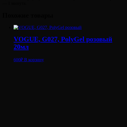
— 1 минута.
Похожие товары
VOGUE, G027, PolyGel розовый
20мл
600
₽
В корзину