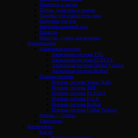
Перчатки и маски
Щетки, дозаторы и прочее
Зажимы для снятия гель-лака
Подушки для рук
Магниты кошачий глаз
Палитра
Фартуки, сумки, косметички
Наращивание
Акриловая система
Акриловая система TNL
Акриловая система ELPAZA
Акриловая система Global Fashion
Акриловая система RuNail
Гелевая система
Гелевая система Vogue Nails
Гелевая система TNL
Гелевая система ELPAZA
Гелевая система F.O.X
Гелевая система RuNail
Гелевая система Global Fashion
Формы — типсы
Типсорезы
Инструмент
Кисти
Кисти для дизайна