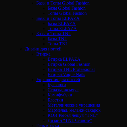
Базы и Топы Global Fashion
Базы Global Fashion
Топы Global Fashion
Базы и Топы ELPAZA
Базы ELPAZA
Топы ELPAZA
Базы и Топы TNL
Базы TNL
Топы TNL
Дизайн для ногтей
Втирка
Втирка ELPAZA
Втирка Global Fashion
Втирка TNL Professional
Втирка Vogue Nails
Украшения для ногтей
Бульонки
Стразы, жемчуг
Камифубуки
Блестки
Металлические украшения
Мармелад, меланж-сахарок
КОИ Рыбья чешуя “TNL”
Дизайн “TNL Сияние”
Гель-краска