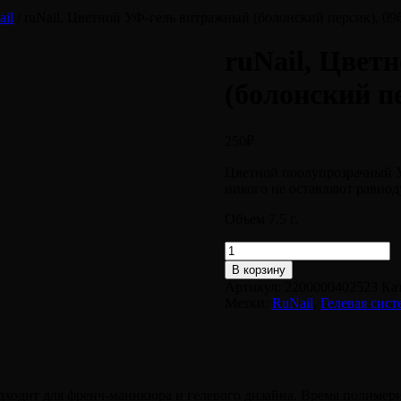
ail
/ ruNail, Цветной УФ-гель витражный (болонский персик), 09
ruNail, Цвет
(болонский пе
250
₽
Цветной поолупрозрачный Уф
никого не оставляют равно
Объем 7.5 г.
Количество
товара
В корзину
ruNail,
Артикул:
2200000402523
Ка
Цветной
Метки:
RuNail
,
Гелевая сист
УФ-
гель
витражный
(болонский
персик),
0963
дходит для френч-маникюра и гелевого дизайна. Время полимер