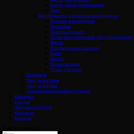
Кисти для моделирования
Дотс
Инструменты для маникюра/педикюра
Кусачки маникюрные
Ножницы
Лопатка (пушер)
Лоток металлический для стерилизации
Фрезы
Апельсиновые палочки
Бафы
Пилки
Полировщики
Терки для стоп
Жидкости
Уход за ногтями
Уход за ногами
Депиляция и парафинотерапия
Новинки
Скидки
Доставка и оплата
Контакты
Корзина
Выбрать страницу