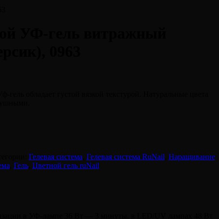
63
ной УФ-гель витражный
рсик), 0963
-гель обладает густой вязкой текстурой. Натуральные цвета
душными.
тегории:
Гелевая система
,
Гелевая система RuNail
,
Наращивание
ема
,
Гель
,
Цветной гель ruNail
изации в УФ-лампе 36 Вт — 3 минуты, в LED/UV лампах 48 Вт