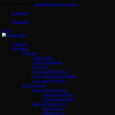
+7 (959) 567 88 88
contact@daniel-shop.com
Instagram
Instagram
0 шт.
Главная
Магазин
Гель-лак
Vogue Nails
TNL Professional
ELPAZA
Гель лаки ТМ F.O.X
Гель лаки Global Fashion
Гель лаки Yo!Nails
Базы и Топы
Базы и Топы Vogue
Базы Vogue Nails
Топы Vogue Nails
Базы и Топы F.O.X
Базы F.O.X
Топы F.O.X