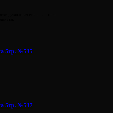
оть, утапливая его в слой топа.
 минуты.
а 5гр. №535
а 5гр. №537