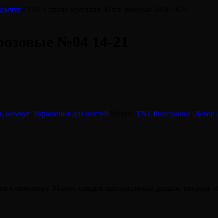
жемчуг
/ TNL Стразы кристалл 50 шт. розовые №04 14-21
розовые №04 14-21
, жемчуг
,
Украшения для ногтей
Метки:
TNL Professional
,
Декор 
ем к маникюру.
Можно создать оригинальный дизайн, рисунок и