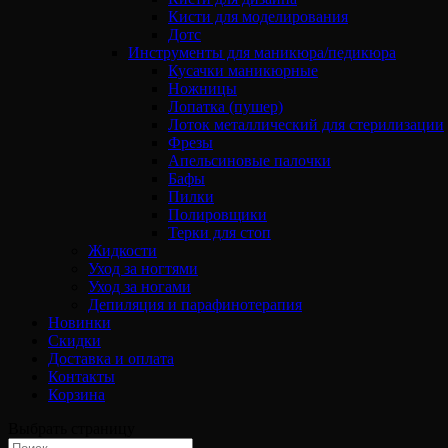
Кисти для моделирования
Дотс
Инструменты для маникюра/педикюра
Кусачки маникюрные
Ножницы
Лопатка (пушер)
Лоток металлический для стерилизации
Фрезы
Апельсиновые палочки
Бафы
Пилки
Полировщики
Терки для стоп
Жидкости
Уход за ногтями
Уход за ногами
Депиляция и парафинотерапия
Новинки
Скидки
Доставка и оплата
Контакты
Корзина
Выбрать страницу