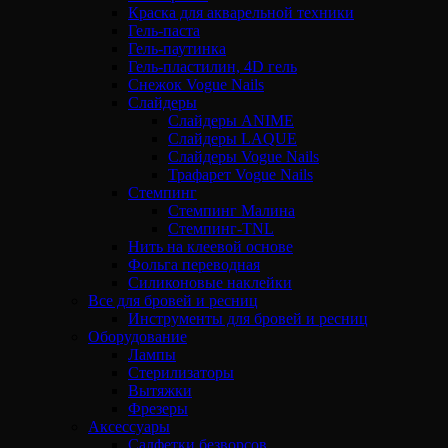
Краска для акварельной техники
Гель-паста
Гель-паутинка
Гель-пластилин, 4D гель
Снежок Vogue Nails
Слайдеры
Слайдеры ANIME
Слайдеры LAQUE
Слайдеры Vogue Nails
Трафарет Vogue Nails
Стемпинг
Стемпинг Малина
Стемпинг-TNL
Нить на клеевой основе
Фольга переводная
Силиконовые наклейки
Все для бровей и ресниц
Инструменты для бровей и ресниц
Оборудование
Лампы
Стерилизаторы
Вытяжки
Фрезеры
Аксессуары
Салфетки безворсов