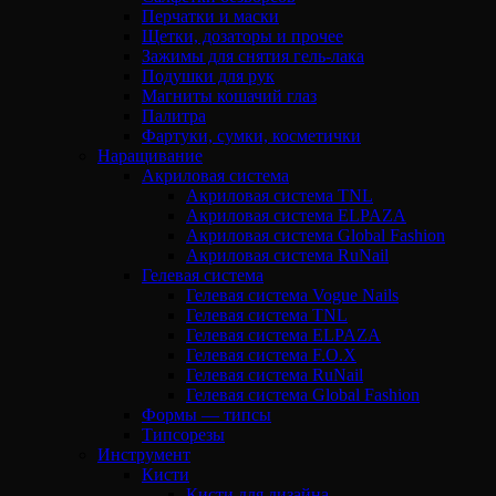
Перчатки и маски
Щетки, дозаторы и прочее
Зажимы для снятия гель-лака
Подушки для рук
Магниты кошачий глаз
Палитра
Фартуки, сумки, косметички
Наращивание
Акриловая система
Акриловая система TNL
Акриловая система ELPAZA
Акриловая система Global Fashion
Акриловая система RuNail
Гелевая система
Гелевая система Vogue Nails
Гелевая система TNL
Гелевая система ELPAZA
Гелевая система F.O.X
Гелевая система RuNail
Гелевая система Global Fashion
Формы — типсы
Типсорезы
Инструмент
Кисти
Кисти для дизайна