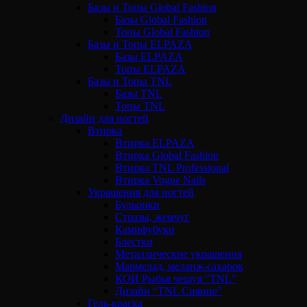
Базы и Топы Global Fashion
Базы Global Fashion
Топы Global Fashion
Базы и Топы ELPAZA
Базы ELPAZA
Топы ELPAZA
Базы и Топы TNL
Базы TNL
Топы TNL
Дизайн для ногтей
Втирка
Втирка ELPAZA
Втирка Global Fashion
Втирка TNL Professional
Втирка Vogue Nails
Украшения для ногтей
Бульонки
Стразы, жемчуг
Камифубуки
Блестки
Металлические украшения
Мармелад, меланж-сахарок
КОИ Рыбья чешуя “TNL”
Дизайн “TNL Сияние”
Гель-краска