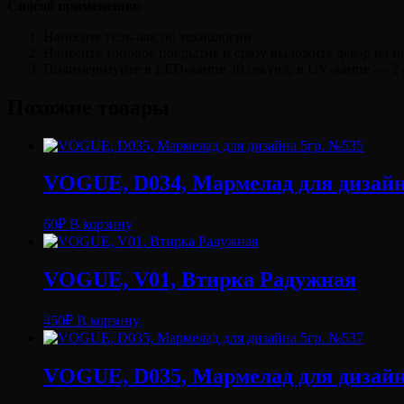
Способ применения:
Нанесите гель-лак по технологии.
Нанесите топовое покрытие и сразу выложите декор на ног
Полимеризуйте в LED-лампе 30 секунд, в UV-лампе — 2
Похожие товары
VOGUE, D034, Мармелад для дизайн
60
₽
В корзину
VOGUE, V01, Втирка Радужная
450
₽
В корзину
VOGUE, D035, Мармелад для дизайн