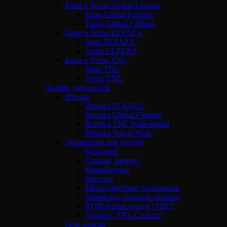
Базы и Топы Global Fashion
Базы Global Fashion
Топы Global Fashion
Базы и Топы ELPAZA
Базы ELPAZA
Топы ELPAZA
Базы и Топы TNL
Базы TNL
Топы TNL
Дизайн для ногтей
Втирка
Втирка ELPAZA
Втирка Global Fashion
Втирка TNL Professional
Втирка Vogue Nails
Украшения для ногтей
Бульонки
Стразы, жемчуг
Камифубуки
Блестки
Металлические украшения
Мармелад, меланж-сахарок
КОИ Рыбья чешуя “TNL”
Дизайн “TNL Сияние”
Гель-краска