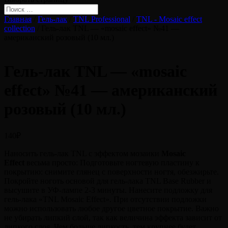
Главная
/
Гель-лак
/
TNL Professional
/
TNL - Mosaic effect
collection
/ Гель-лак TNL — «mosaic effect» №41 —
американский розовый (10 мл.)
Гель-лак TNL — «mosaic
effect» №41 — американский
розовый (10 мл.)
140
₽
Наносить гель-лак TNL с эффектом мозаики
Mosaic
Effect
весьма просто: Подготовьте ногтевую пластину к
покрытию: снимите глянец с поверхности ногтя, обезжирьте.
Покройте ноготь основой для гель-лака TNL Base Rubber и
высушите в УФ-лампе 2-3 минуты. Нанесите подложку для
гель-лака «TNL Mosaic Effect». При отсутствии подложки
можно использовать любое другое цветное покрытие. Важно
не убирать липкий слой, так как величина эффекта зависит от
липкого слоя. Чем больше липкость, тем крупнее будет