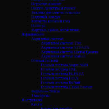
Перчатки и маски
Щетки, дозаторы и прочее
Зажимы для снятия гель-лака
Подушки для рук
Магниты кошачий глаз
Палитра
Фартуки, сумки, косметички
Наращивание
Акриловая система
Акриловая система TNL
Акриловая система ELPAZA
Акриловая система Global Fashion
Акриловая система RuNail
Гелевая система
Гелевая система Vogue Nails
Гелевая система TNL
Гелевая система ELPAZA
Гелевая система F.O.X
Гелевая система RuNail
Гелевая система Global Fashion
Формы — типсы
Типсорезы
Инструмент
Кисти
Кисти для дизайна