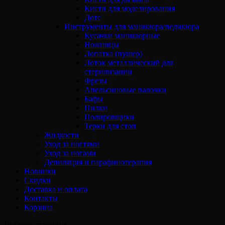
Кисти для моделирования
Дотс
Инструменты для маникюра/педикюра
Кусачки маникюрные
Ножницы
Лопатка (пушер)
Лоток металлический для
стерилизации
Фрезы
Апельсиновые палочки
Бафы
Пилки
Полировщики
Терки для стоп
Жидкости
Уход за ногтями
Уход за ногами
Депиляция и парафинотерапия
Новинки
Скидки
Доставка и оплата
Контакты
Корзина
Выбрать страницу