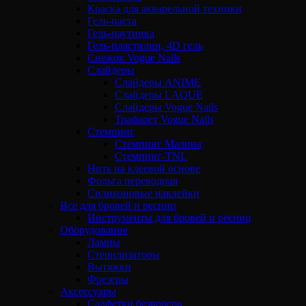
Краска для акварельной техники
Гель-паста
Гель-паутинка
Гель-пластилин, 4D гель
Снежок Vogue Nails
Слайдеры
Слайдеры ANIME
Слайдеры LAQUE
Слайдеры Vogue Nails
Трафарет Vogue Nails
Стемпинг
Стемпинг Малина
Стемпинг-TNL
Нить на клеевой основе
Фольга переводная
Силиконовые наклейки
Все для бровей и ресниц
Инструменты для бровей и ресниц
Оборудование
Лампы
Стерилизаторы
Вытяжки
Фрезеры
Аксессуары
Салфетки безворсов