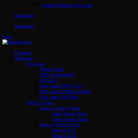
+7 (959) 567 88 88
contact@daniel-shop.com
Instagram
Instagram
0 шт.
Главная
Магазин
Гель-лак
Vogue Nails
TNL Professional
ELPAZA
Гель лаки ТМ F.O.X
Гель лаки Global Fashion
Гель лаки Yo!Nails
Базы и Топы
Базы и Топы Vogue
Базы Vogue Nails
Топы Vogue Nails
Базы и Топы F.O.X
Базы F.O.X
Топы F.O.X