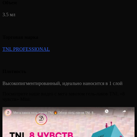
Объем
3.5 мл
Торговая марка
TNL PROFESSIONAL
Плотность
Высокопигментированный, идеально наносится в 1 слой
Посмотрите наше видео с мега завозом гель-лаков TNL «8
чувств» Mini: