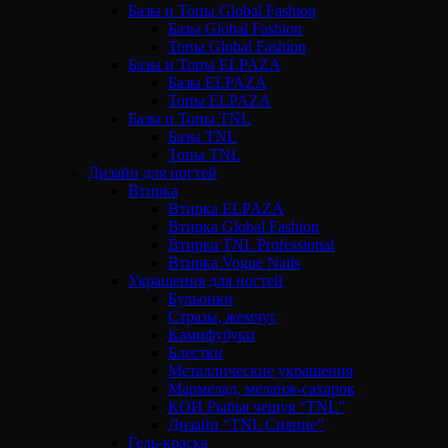
Базы и Топы Global Fashion
Базы Global Fashion
Топы Global Fashion
Базы и Топы ELPAZA
Базы ELPAZA
Топы ELPAZA
Базы и Топы TNL
Базы TNL
Топы TNL
Дизайн для ногтей
Втирка
Втирка ELPAZA
Втирка Global Fashion
Втирка TNL Professional
Втирка Vogue Nails
Украшения для ногтей
Бульонки
Стразы, жемчуг
Камифубуки
Блестки
Металлические украшения
Мармелад, меланж-сахарок
КОИ Рыбья чешуя “TNL”
Дизайн “TNL Сияние”
Гель-краска