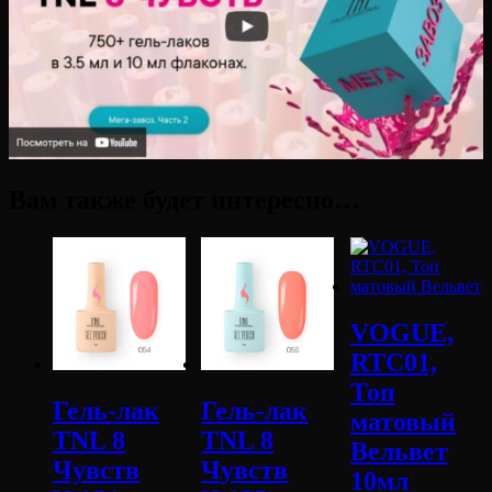
Вам также будет интересно…
VOGUE,
RTC01,
Топ
Гель-лак
Гель-лак
матовый
TNL 8
TNL 8
Вельвет
Чувств
Чувств
10мл