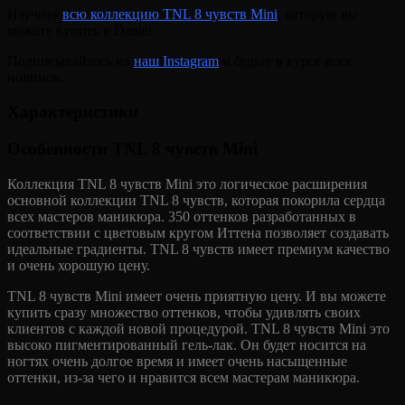
Изучите
всю коллекцию TNL 8 чувств Mini
, которую вы
можете купить в Daniel.
Подписывайтесь на
наш Instagram
и будьте в курсе всех
новинок.
Характеристики
Особенности TNL 8 чувств Mini
Коллекция TNL 8 чувств Mini это логическое расширения
основной коллекции TNL 8 чувств, которая покорила сердца
всех мастеров маникюра. 350 оттенков разработанных в
соответствии с цветовым кругом Иттена позволяет создавать
идеальные градиенты. TNL 8 чувств имеет премиум качество
и очень хорошую цену.
TNL 8 чувств Mini имеет очень приятную цену. И вы можете
купить сразу множество оттенков, чтобы удивлять своих
клиентов с каждой новой процедурой. TNL 8 чувств Mini это
высоко пигментированный гель-лак. Он будет носится на
ногтях очень долгое время и имеет очень насыщенные
оттенки, из-за чего и нравится всем мастерам маникюра.