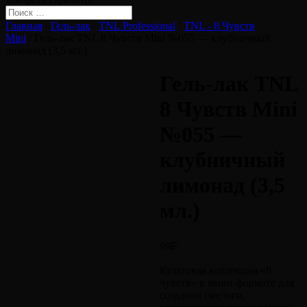
Главная
/
Гель-лак
/
TNL Professional
/
TNL - 8 Чувств
Mini
/ Гель-лак TNL 8 Чувств Mini №055 — клубничный
лимонад (3,5 мл.)
Гель-лак TNL
8 Чувств Mini
№055 —
клубничный
лимонад (3,5
мл.)
99
₽
Культовая коллекция «8
чувств» в мини-формате для
создания смелого,