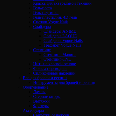
Краска для акварельной техники
Гель-паста
Гель-паутинка
Гель-пластилин, 4D гель
Снежок Vogue Nails
Слайдеры
Слайдеры ANIME
Слайдеры LAQUE
Слайдеры Vogue Nails
Трафарет Vogue Nails
Стемпинг
Стемпинг Малина
Стемпинг-TNL
Нить на клеевой основе
Фольга переводная
Силиконовые наклейки
Все для бровей и ресниц
Инструменты для бровей и ресниц
Оборудование
Лампы
Стерилизаторы
Вытяжки
Фрезеры
Аксессуары
Салфетки безворсов