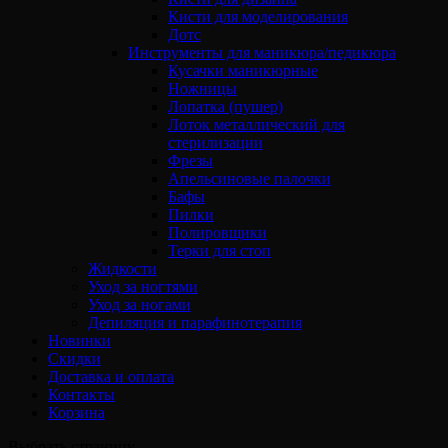
Кисти для моделирования
Дотс
Инструменты для маникюра/педикюра
Кусачки маникюрные
Ножницы
Лопатка (пушер)
Лоток металлический для
стерилизации
Фрезы
Апельсиновые палочки
Бафы
Пилки
Полировщики
Терки для стоп
Жидкости
Уход за ногтями
Уход за ногами
Депиляция и парафинотерапия
Новинки
Скидки
Доставка и оплата
Контакты
Корзина
Выбрать страницу