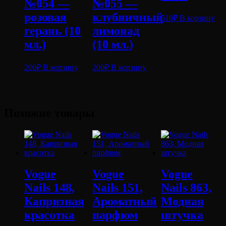
№054 —
№055 —
розовая
клубничный
510
₽
В корзину
герань (10
лимонад
мл.)
(10 мл.)
200
₽
В корзину
200
₽
В корзину
Похожие товары
Vogue
Vogue
Vogue
Nails 148,
Nails 151,
Nails 863,
Капризная
Ароматный
Модная
красотка
парфюм
штучка