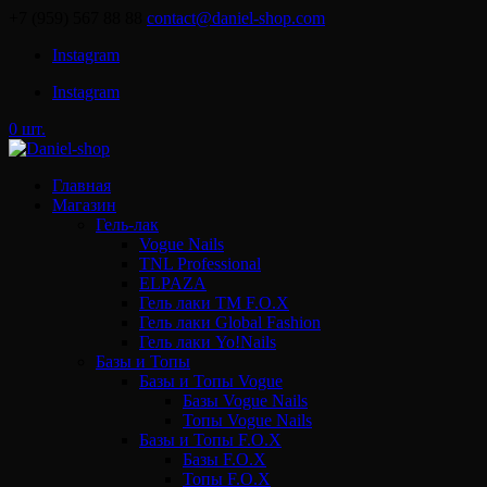
+7 (959) 567 88 88
contact@daniel-shop.com
Instagram
Instagram
0 шт.
Главная
Магазин
Гель-лак
Vogue Nails
TNL Professional
ELPAZA
Гель лаки ТМ F.O.X
Гель лаки Global Fashion
Гель лаки Yo!Nails
Базы и Топы
Базы и Топы Vogue
Базы Vogue Nails
Топы Vogue Nails
Базы и Топы F.O.X
Базы F.O.X
Топы F.O.X