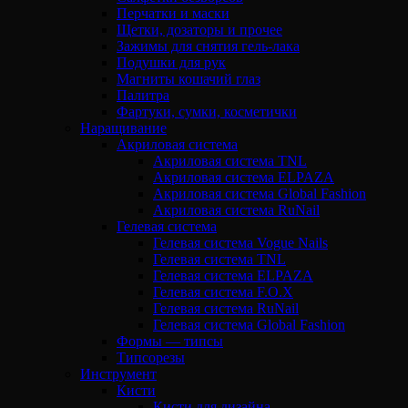
Перчатки и маски
Щетки, дозаторы и прочее
Зажимы для снятия гель-лака
Подушки для рук
Магниты кошачий глаз
Палитра
Фартуки, сумки, косметички
Наращивание
Акриловая система
Акриловая система TNL
Акриловая система ELPAZA
Акриловая система Global Fashion
Акриловая система RuNail
Гелевая система
Гелевая система Vogue Nails
Гелевая система TNL
Гелевая система ELPAZA
Гелевая система F.O.X
Гелевая система RuNail
Гелевая система Global Fashion
Формы — типсы
Типсорезы
Инструмент
Кисти
Кисти для дизайна