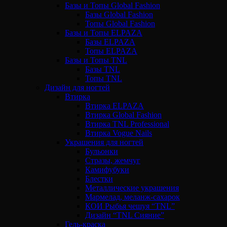
Базы и Топы Global Fashion
Базы Global Fashion
Топы Global Fashion
Базы и Топы ELPAZA
Базы ELPAZA
Топы ELPAZA
Базы и Топы TNL
Базы TNL
Топы TNL
Дизайн для ногтей
Втирка
Втирка ELPAZA
Втирка Global Fashion
Втирка TNL Professional
Втирка Vogue Nails
Украшения для ногтей
Бульонки
Стразы, жемчуг
Камифубуки
Блестки
Металлические украшения
Мармелад, меланж-сахарок
КОИ Рыбья чешуя “TNL”
Дизайн “TNL Сияние”
Гель-краска