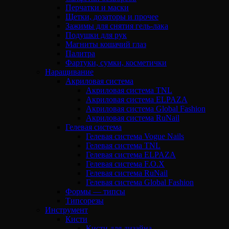
Перчатки и маски
Щетки, дозаторы и прочее
Зажимы для снятия гель-лака
Подушки для рук
Магниты кошачий глаз
Палитра
Фартуки, сумки, косметички
Наращивание
Акриловая система
Акриловая система TNL
Акриловая система ELPAZA
Акриловая система Global Fashion
Акриловая система RuNail
Гелевая система
Гелевая система Vogue Nails
Гелевая система TNL
Гелевая система ELPAZA
Гелевая система F.O.X
Гелевая система RuNail
Гелевая система Global Fashion
Формы — типсы
Типсорезы
Инструмент
Кисти
Кисти для дизайна