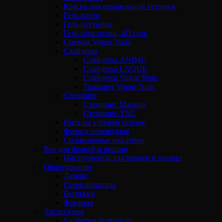
Краска для акварельной техники
Гель-паста
Гель-паутинка
Гель-пластилин, 4D гель
Снежок Vogue Nails
Слайдеры
Слайдеры ANIME
Слайдеры LAQUE
Слайдеры Vogue Nails
Трафарет Vogue Nails
Стемпинг
Стемпинг Малина
Стемпинг-TNL
Нить на клеевой основе
Фольга переводная
Силиконовые наклейки
Все для бровей и ресниц
Инструменты для бровей и ресниц
Оборудование
Лампы
Стерилизаторы
Вытяжки
Фрезеры
Аксессуары
Салфетки безворсов