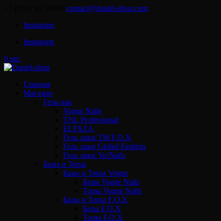
+7 (959) 567 88 88
contact@daniel-shop.com
Instagram
Instagram
0 шт.
Главная
Магазин
Гель-лак
Vogue Nails
TNL Professional
ELPAZA
Гель лаки ТМ F.O.X
Гель лаки Global Fashion
Гель лаки Yo!Nails
Базы и Топы
Базы и Топы Vogue
Базы Vogue Nails
Топы Vogue Nails
Базы и Топы F.O.X
Базы F.O.X
Топы F.O.X