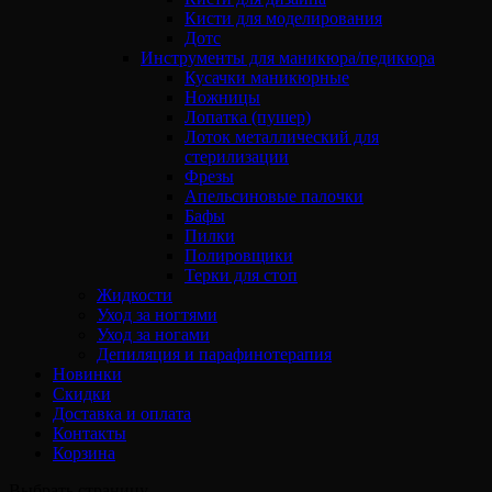
Кисти для моделирования
Дотс
Инструменты для маникюра/педикюра
Кусачки маникюрные
Ножницы
Лопатка (пушер)
Лоток металлический для
стерилизации
Фрезы
Апельсиновые палочки
Бафы
Пилки
Полировщики
Терки для стоп
Жидкости
Уход за ногтями
Уход за ногами
Депиляция и парафинотерапия
Новинки
Скидки
Доставка и оплата
Контакты
Корзина
Выбрать страницу