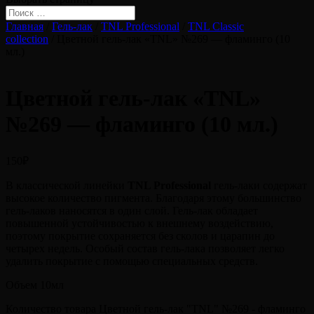
Главная
/
Гель-лак
/
TNL Professional
/
TNL Classic
collection
/ Цветной гель-лак «TNL» №269 — фламинго (10
мл.)
Цветной гель-лак «TNL»
№269 — фламинго (10 мл.)
150
₽
В классической линейки
TNL Professional
гель-лаки содержат
высокое количество пигмента. Благодаря этому большинство
гель-лаков наносятся в один слой. Гель-лак обладает
повышенной устойчивостью к внешнему воздействию,
поэтому покрытие сохраняется без сколов и царапин до
четырех недель. Особый состав гель-лака позволяет легко
удалить покрытие с помощью специальных средств.
Объем 10мл
Количество товара Цветной гель-лак "TNL" №269 - фламинго