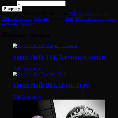
(10 мл.)
В корзину
Артикул:
2200000428745
Категории:
TNL Classic collection
,
TNL Professional
,
Гель-лак
Метки:
10мл
,
TNL Professional
,
TNL
гель-лак
,
Гель-лак
Похожие товары
Vogue Nails 150, Ажурный корсет
350
₽
В корзину
Vogue Nails 905, Одри Тоту
350
₽
В корзину